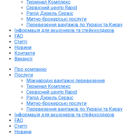
Термінал Комплекс
Сервісний центр Rapid
Рапід Дизель Сервіс
Митно-брокерські послуги
Перевезення вантажів по Україні та Києву
Інформація для акціонерів та стейкхолдерів
FAQ
Статті
Новини
Контакти
Вакансії
Про компанію
Послуги
Міжнародні вантажні перевезення
Термінал Комплекс
Сервісний центр Rapid
Рапід Дизель Сервіс
Митно-брокерські послуги
Перевезення вантажів по Україні та Києву
Інформація для акціонерів та стейкхолдерів
FAQ
Статті
Новини