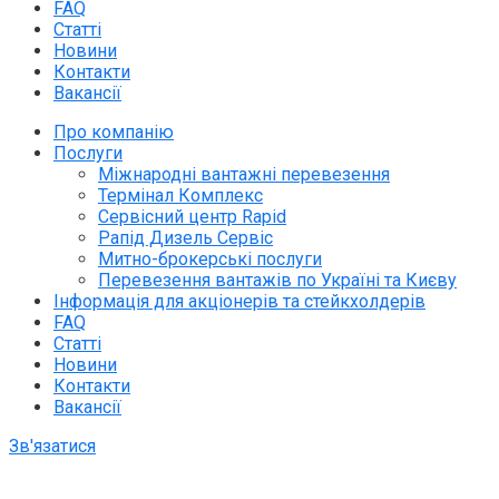
FAQ
Статті
Новини
Контакти
Вакансії
Про компанію
Послуги
Міжнародні вантажні перевезення
Термінал Комплекс
Сервісний центр Rapid
Рапід Дизель Сервіс
Митно-брокерські послуги
Перевезення вантажів по Україні та Києву
Інформація для акціонерів та стейкхолдерів
FAQ
Статті
Новини
Контакти
Вакансії
Зв'язатися