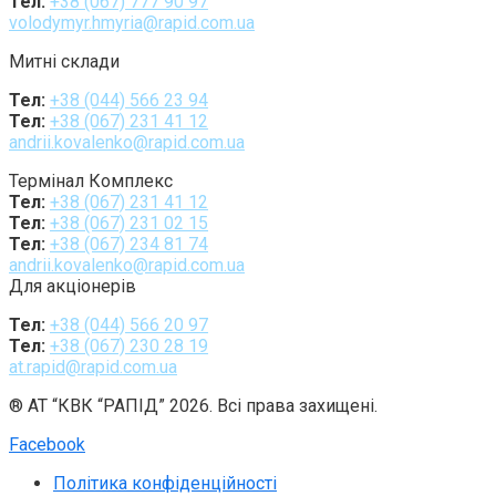
Тел:
+38 (067) 777 90 97
volodymyr.hmyria@rapid.com.ua
Митні склади
Тел:
+38 (044) 566 23 94
Тел:
+38 (067) 231 41 12
andrii.kovalenko@rapid.com.ua
Термінал Комплекс
Тел:
+38 (067) 231 41 12
Тел:
+38 (067) 231 02 15
Тел:
+38 (067) 234 81 74
andrii.kovalenko@rapid.com.ua
Для акціонерів
Тел:
+38 (044) 566 20 97
Тел:
+38 (067) 230 28 19
at.rapid@rapid.com.ua
® АТ “КВК “РАПІД” 2026. Всі права захищені.
Facebook
Політика конфіденційності