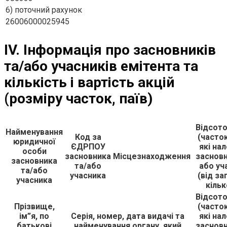
6) поточний рахунок
26006000025945
IV. Інформація про засновників
та/або учасників емітента та
кількість і вартість акцій
(розміру часток, паїв)
Відсото
Найменування
Код за
(часток
юридичної
ЄДРПОУ
які на
особи
засновника
Місцезнаходження
засновн
засновника
та/або
або уч
та/або
учасника
(від за
учасника
кільк
Відсото
Прізвище,
(часток
ім”я, по
Серія, номер, дата видачі та
які на
батькові
найменування органу, який
засновн