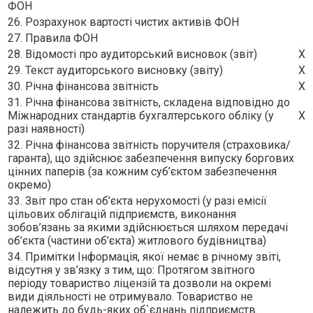
ФОН
26. Розрахунок вартості чистих активів ФОН
27. Правила ФОН
28. Відомості про аудиторський висновок (звіт)
X
29. Текст аудиторського висновку (звіту)
X
30. Річна фінансова звітність
X
31. Річна фінансова звітність, складена відповідно до
Міжнародних стандартів бухгалтерського обліку (у
X
разі наявності)
32. Річна фінансова звітність поручителя (страховика/
гаранта), що здійснює забезпечення випуску боргових
цінних паперів (за кожним суб’єктом забезпечення
окремо)
33. Звіт про стан об’єкта нерухомості (у разі емісії
цільових облігацій підприємств, виконання
зобов’язань за якими здійснюється шляхом передачі
об’єкта (частини об’єкта) житлового будівництва)
34. Примітки Iнформацiя, якої немає в рiчному звiтi,
вiдсутня у зв’язку з тим, що: Протягом звiтного
перiоду товариство лiцензiй та дозволи на окремi
види дiяльностi не отримувало. Товариство не
належить до будь-яких об`єднань пiдприємств.