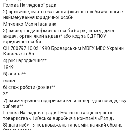
Голова Наглядової ради
2) прізвище, ім’я, по батькові фізичної особи або повне
найменування юридичної особи
Мiтченко Марiя Iванiвна
3) паспортні дані фізичної особи (серія, номер, дата
видачі, орган, який видав)* або код за ЄДРПОУ
юридичної особи
СH 780797 10.02.1998 Броварським МВГУ МВС України
Київської обл.
4) рік народження**
1949
5) освіта**
вища
6) стаж роботи (років)**
39
7) найменування підприємства та попередня посада, яку
займав**
Голова Наглядової ради Публiчного акцiонерного
товариства «Київська виробнича компанiя «Рапiд»
8) дата набуття повноважень та термін, на який обрано