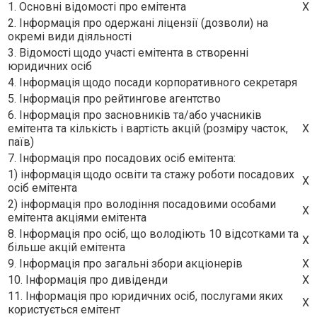
1. Основні відомості про емітента
X
2. Інформація про одержані ліцензії (дозволи) на
окремі види діяльності
3. Відомості щодо участі емітента в створенні
юридичних осіб
4. Інформація щодо посади корпоративного секретаря
5. Інформація про рейтингове агентство
6. Інформація про засновників та/або учасників
емітента та кількість і вартість акцій (розміру часток,
X
паїв)
7. Інформація про посадових осіб емітента:
1) інформація щодо освіти та стажу роботи посадових
X
осіб емітента
2) інформація про володіння посадовими особами
X
емітента акціями емітента
8. Інформація про осіб, що володіють 10 відсотками та
X
більше акцій емітента
9. Інформація про загальні збори акціонерів
X
10. Інформація про дивіденди
X
11. Інформація про юридичних осіб, послугами яких
X
користується емітент