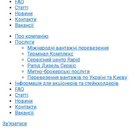
FAQ
Статті
Новини
Контакти
Вакансії
Про компанію
Послуги
Міжнародні вантажні перевезення
Термінал Комплекс
Сервісний центр Rapid
Рапід Дизель Сервіс
Митно-брокерські послуги
Перевезення вантажів по Україні та Києву
Інформація для акціонерів та стейкхолдерів
FAQ
Статті
Новини
Контакти
Вакансії
Зв'язатися