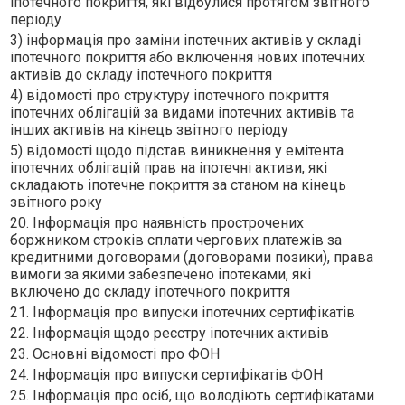
іпотечного покриття, які відбулися протягом звітного
періоду
3) інформація про заміни іпотечних активів у складі
іпотечного покриття або включення нових іпотечних
активів до складу іпотечного покриття
4) відомості про структуру іпотечного покриття
іпотечних облігацій за видами іпотечних активів та
інших активів на кінець звітного періоду
5) відомості щодо підстав виникнення у емітента
іпотечних облігацій прав на іпотечні активи, які
складають іпотечне покриття за станом на кінець
звітного року
20. Інформація про наявність прострочених
боржником строків сплати чергових платежів за
кредитними договорами (договорами позики), права
вимоги за якими забезпечено іпотеками, які
включено до складу іпотечного покриття
21. Інформація про випуски іпотечних сертифікатів
22. Інформація щодо реєстру іпотечних активів
23. Основні відомості про ФОН
24. Інформація про випуски сертифікатів ФОН
25. Інформація про осіб, що володіють сертифікатами