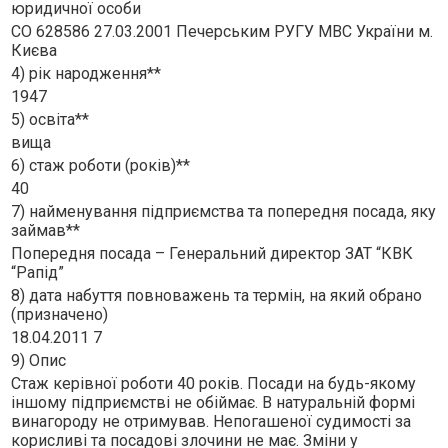
юридичної особи
СО 628586 27.03.2001 Печерським РУГУ МВС України м.
Києва
4) рік народження**
1947
5) освіта**
вища
6) стаж роботи (років)**
40
7) найменування підприємства та попередня посада, яку
займав**
Попередня посада – Генеральний директор ЗАТ “КВК
“Рапiд”
8) дата набуття повноважень та термін, на який обрано
(призначено)
18.04.2011 7
9) Опис
Стаж керiвної роботи 40 рокiв. Посади на будь-якому
iншому пiдприємствi не обiймає. В натуральнiй формi
винагороду не отримував. Непогашеної судимостi за
корисливi та посадовi злочини не має. Змiни у