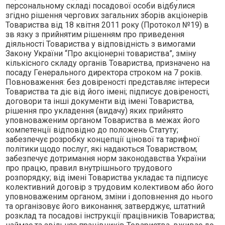
персональному складi посадової особи вiдбулися
згiдно рiшення чергових загальних зборiв акцiонерiв
Товариства вiд 18 квiтня 2011 року (Протокол №19) в
зв язку з прийнятим рiшенням про приведення
дiяльностi Товариства у вiдповiднiсть з вимогами
Закону України “Про акцiонернi товариства”, змiну
кiлькiсного складу органiв Товариства, призначено на
посаду Генерального директора строком на 7 рокiв.
Повноваження: без довiреностi представляє iнтереси
Товариства та дiє вiд його iменi; пiдписує довiреностi,
договори та iншi документи вiд iменi Товариства,
рiшення про укладення (видачу) яких прийнято
уповноваженим органом Товариства в межах його
компетенцiї вiдповiдно до положень Статуту;
забезпечує розробку концепцiї цiнової та тарифної
полiтики щодо послуг, якi надаються Товариством;
забезпечує дотримання норм законодавства України
про працю, правил внутрiшнього трудового
розпорядку; вiд iменi Товариства укладає та пiдписує
колективний договiр з трудовим колективом або його
уповноваженим органом, змiни i доповнення до нього
та органiзовує його виконання; затверджує, штатний
розклад та посадовi iнструкцiї працiвникiв Товариства;