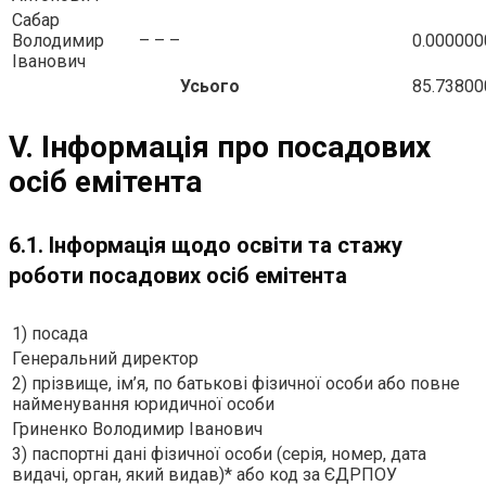
Сабар
Володимир
– – –
0.00000
Iванович
Усього
85.7380
V. Інформація про посадових
осіб емітента
6.1. Інформація щодо освіти та стажу
роботи посадових осіб емітента
1) посада
Генеральний директор
2) прізвище, ім’я, по батькові фізичної особи або повне
найменування юридичної особи
Гриненко Володимир Iванович
3) паспортні дані фізичної особи (серія, номер, дата
видачі, орган, який видав)* або код за ЄДРПОУ