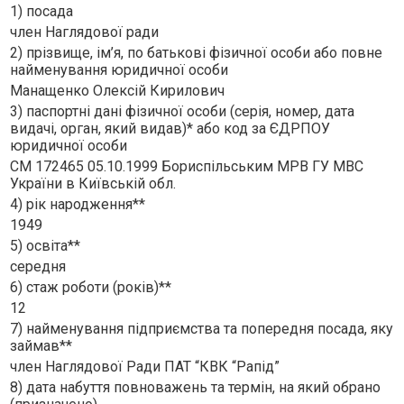
1) посада
член Наглядової ради
2) прізвище, ім’я, по батькові фізичної особи або повне
найменування юридичної особи
Манащенко Олексiй Кирилович
3) паспортні дані фізичної особи (серія, номер, дата
видачі, орган, який видав)* або код за ЄДРПОУ
юридичної особи
СМ 172465 05.10.1999 Бориспiльським МРВ ГУ МВС
України в Київськiй обл.
4) рік народження**
1949
5) освіта**
середня
6) стаж роботи (років)**
12
7) найменування підприємства та попередня посада, яку
займав**
член Наглядової Ради ПАТ “КВК “Рапiд”
8) дата набуття повноважень та термін, на який обрано