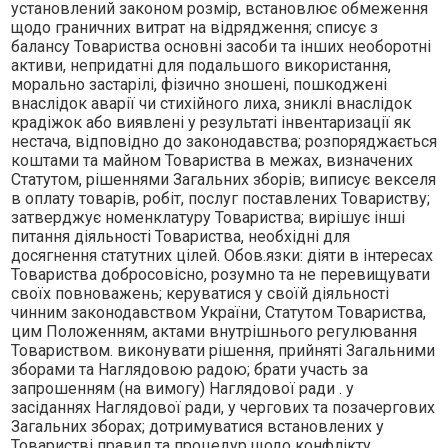
установлений законом розмiр, встановлює обмеження
щодо граничних витрат на вiдрядження; списує з
балансу Товариства основнi засоби та iнших необоротнi
активи, непридатнi для подальшого використання,
морально застарiлi, фiзично зношенi, пошкодженi
внаслiдок аварiї чи стихiйного лиха, зниклi внаслiдок
крадiжок або виявленi у результатi iнвентаризацiї як
нестача, вiдповiдно до законодавства; розпоряджається
коштами та майном Товариства в межах, визначених
Статутом, рiшеннями Загальних зборiв; виписує векселя
в оплату товарiв, робiт, послуг поставлених Товариству;
затверджує номенклатуру Товариства; вирiшує iншi
питання дiяльностi Товариства, необхiднi для
досягнення статутних цiлей. Обов.язки: дiяти в iнтересах
Товариства добросовiсно, розумно та не перевищувати
своїх повноважень; керуватися у своїй дiяльностi
чинним законодавством України, Статутом Товариства,
цим Положенням, актами внутрiшнього регулювання
Товариством. виконувати рiшення, прийнятi Загальними
зборами та Наглядовою радою; брати участь за
запрошенням (на вимогу) Наглядової ради . у
засiданнях Наглядової ради, у чергових та позачергових
Загальних зборах; дотримуватися встановлених у
Товариствi правил та процедур щодо конфлiкту