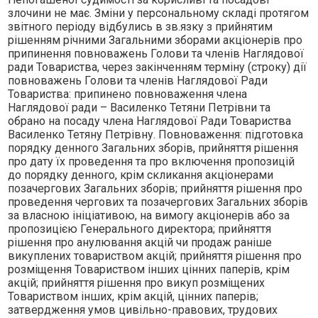
злочини не має. Змiни у персональному складi протягом
звiтного перiоду вiдбулись в зв.язку з прийнятим
рiшенням рiчними Загальними зборами акцiонерiв про
припинення повноважень Голови та членiв Наглядової
ради Товариства, через закiнченням термiну (строку) дiї
повноважень Голови та членiв Наглядової Ради
Товариства: припинено повноваження члена
Наглядової ради – Василенко Тетяни Петрiвни та
обрано на посаду члена Наглядової Ради Товариства
Василенко Тетяну Петрiвну. Повноваження: пiдготовка
порядку денного Загальних зборiв, прийняття рiшення
про дату їх проведення та про включення пропозицiй
до порядку денного, крiм скликання акцiонерами
позачергових Загальних зборiв; прийняття рiшення про
проведення чергових та позачергових Загальних зборiв
за власною iнiцiативою, на вимогу акцiонерiв або за
пропозицiєю Генерального директора; прийняття
рiшення про анулювання акцiй чи продаж ранiше
викуплених товариством акцiй; прийняття рiшення про
розмiщення Товариством iнших цiнних паперiв, крiм
акцiй; прийняття рiшення про викуп розмiщених
Товариством iнших, крiм акцiй, цiнних паперiв;
затвердження умов цивiльно-правових, трудових