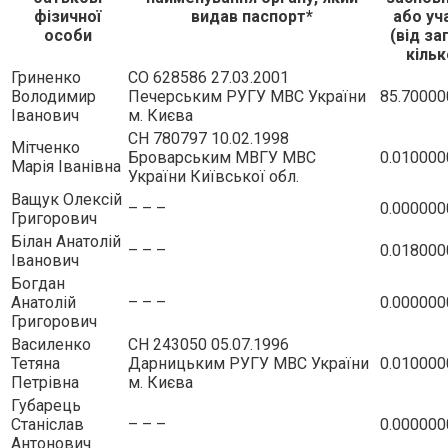
фізичної
видав паспорт*
або уч
особи
(від за
кільк
Гриненко
CO 628586 27.03.2001
Володимир
Печерським РУГУ МВС України
85.7000
Iванович
м. Києва
СН 780797 10.02.1998
Мiтченко
Броварським МВГУ МВС
0.01000
Марiя Iванiвна
України Київської обл.
Ващук Олексiй
– – –
0.00000
Григорович
Бiлан Анатолiй
– – –
0.01800
Iванович
Богдан
Анатолiй
– – –
0.00000
Григорович
Василенко
СН 243050 05.07.1996
Тетяна
Дарницьким РУГУ МВС України
0.01000
Петрiвна
м. Києва
Губарець
Станiслав
– – –
0.00000
Антонович