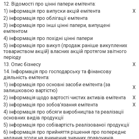
12. Відомості про цінні папери емітента:
1) інформація про випуски акцій емітента
X
2) інформація про облігації емітента
3) інформація про інші цінні папери, випущені
емітентом
4) інформація про похідні цінні папери
5) інформація про викуп (продаж раніше викуплених
товариством акцій) власних акцій протягом звітного
періоду
13. Опис бізнесу
X
14. Інформація про господарську та фінансову
діяльність емітента:
1) інформація про основні засоби емітента (за
X
залишковою вартістю)
2) інформація щодо вартості чистих активів емітента
X
3) інформація про зобов’язання емітента
X
4) інформація про обсяги виробництва та реалізації
основних видів продукції
5) інформація про собівартість реалізованої продукції
6) інформація про прийняття рішення про попереднє
надання згоди на вчинення значних правочинів