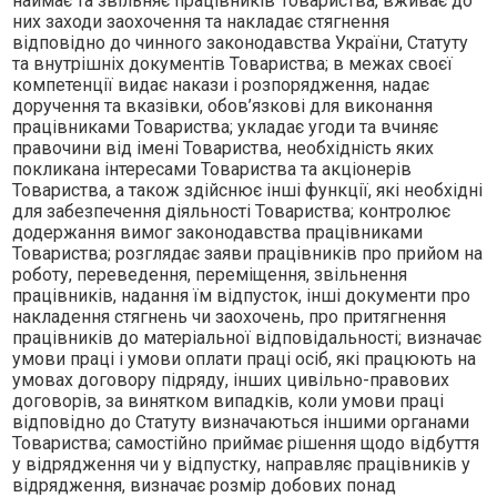
наймає та звiльняє працiвникiв Товариства, вживає до
них заходи заохочення та накладає стягнення
вiдповiдно до чинного законодавства України, Статуту
та внутрiшнiх документiв Товариства; в межах своєї
компетенцiї видає накази i розпорядження, надає
доручення та вказiвки, обов’язковi для виконання
працiвниками Товариства; укладає угоди та вчиняє
правочини вiд iменi Товариства, необхiднiсть яких
покликана iнтересами Товариства та акцiонерiв
Товариства, а також здiйснює iншi функцiї, якi необхiднi
для забезпечення дiяльностi Товариства; контролює
додержання вимог законодавства працiвниками
Товариства; розглядає заяви працiвникiв про прийом на
роботу, переведення, перемiщення, звiльнення
працiвникiв, надання їм вiдпусток, iншi документи про
накладення стягнень чи заохочень, про притягнення
працiвникiв до матерiальної вiдповiдальностi; визначає
умови працi i умови оплати працi осiб, якi працюють на
умовах договору пiдряду, iнших цивiльно-правових
договорiв, за винятком випадкiв, коли умови працi
вiдповiдно до Статуту визначаються iншими органами
Товариства; самостiйно приймає рiшення щодо вiдбуття
у вiдрядження чи у вiдпустку, направляє працiвникiв у
вiдрядження, визначає розмiр добових понад