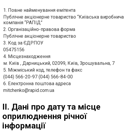
1. Повне найменування емітента
Публiчне акцiонерне товариство “Київська виробнича
компанiя “РАПIД”
2. Організаційно-правова форма
Публічне акціонерне товариство
3. Код за ЄДРПОУ
05475156
4. Місцезнаходження
м. Київ , Дарницький, 02099, Київ, Зрошувальна, 7
5. Міжміський код, телефон та факс
(044) 566-20-97 (044) 566-84-00
6. Електронна поштова адреса
mitchenko@rapid.com.ua
II. Дані про дату та місце
оприлюднення річної
інформації