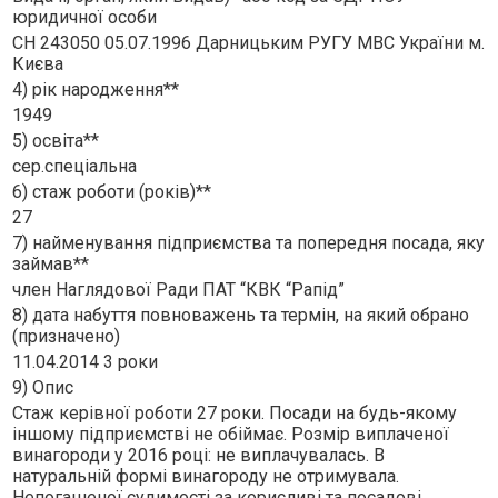
юридичної особи
СН 243050 05.07.1996 Дарницьким РУГУ МВС України м.
Києва
4) рік народження**
1949
5) освіта**
сер.спецiальна
6) стаж роботи (років)**
27
7) найменування підприємства та попередня посада, яку
займав**
член Наглядової Ради ПАТ “КВК “Рапiд”
8) дата набуття повноважень та термін, на який обрано
(призначено)
11.04.2014 3 роки
9) Опис
Стаж керiвної роботи 27 роки. Посади на будь-якому
iншому пiдприємствi не обiймає. Розмiр виплаченої
винагороди у 2016 роцi: не виплачувалась. В
натуральнiй формi винагороду не отримувала.
Непогашеної судимостi за корисливi та посадовi