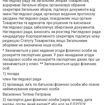
Наглядову раду на Загальних Зборах Товариства;
вiдкриває Загальнi збори, органiзовує обрання
секретаря Загальних зборiв; пiдписує документи вiд
iменi Наглядової ради; органiзує ведення протоколу
засiдань Наглядової ради; повiдомляє iншi органи
Товариства та адресатiв про рiшення та висновки
Наглядової ради; забезпечує зберiгання документiв
Наглядової ради; виносить на розгляд Наглядової ради
кандидатуру Корпоративного секретаря; пiдписує нову
редакцiю Статуту Товариства, якщо Загальними
зборами не визначена iнша особа.
* Зазначається у разі надання згоди фізичної особи на
розкриття паспортних даних. У разі ненадання згоди
посадової особи на розкриття паспортних даних про це
зазначається у описі. ** Заповнюється щодо фізичних
осіб.
1) посада
член Наглядової ради
2) прізвище, ім’я, по батькові фізичної особи або повне
найменування юридичної особи
Василенко Тетяна Петрiвна
3) паспортні дані фізичної особи (серія, номер, дата
видачі, орган, який видав)* або код за ЄДРПОУ