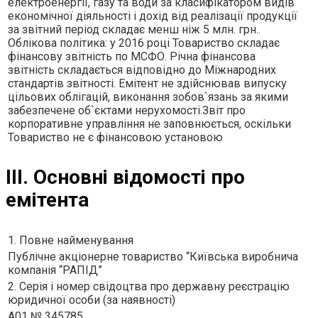
електроенергiї, газу та води за класифiкатором видiв
економiчної дiяльностi i дохiд вiд реалiзацiї продукцiї
за звiтний перiод складає менш нiж 5 млн. грн..
Облiкова полiтика: у 2016 роцi Товариство складає
фiнансову звiтнiсть по МСФО. Рiчна фiнансова
звiтнiсть складається вiдповiдно до Мiжнародних
стандартiв звiтностi. Емiтент не здiйснював випуску
цiльових облiгацiй, виконання зобов`язань за якими
забезпечене об`єктами нерухомостi.Звiт про
корпоративне управлiння не заповнюється, оскiльки
Товариство не є фiнансовою установою
III. Основні відомості про
емітента
1. Повне найменування
Публiчне акцiонерне товариство “Київська виробнича
компанiя “РАПIД”
2. Серія і номер свідоцтва про державну реєстрацію
юридичної особи (за наявності)
А01 № 345785