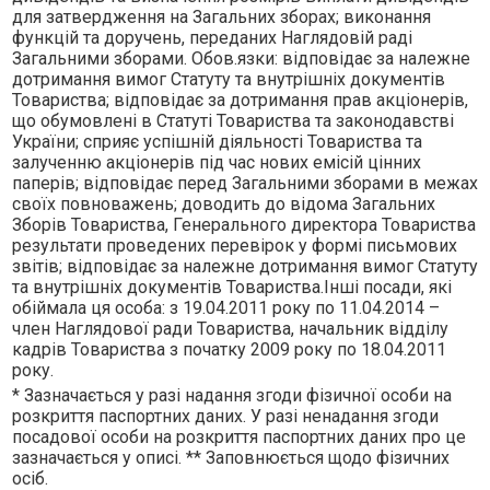
для затвердження на Загальних зборах; виконання
функцiй та доручень, переданих Наглядовiй радi
Загальними зборами. Обов.язки: вiдповiдає за належне
дотримання вимог Статуту та внутрiшнiх документiв
Товариства; вiдповiдає за дотримання прав акцiонерiв,
що обумовленi в Статутi Товариства та законодавствi
України; сприяє успiшнiй дiяльностi Товариства та
залученню акцiонерiв пiд час нових емiсiй цiнних
паперiв; вiдповiдає перед Загальними зборами в межах
своїх повноважень; доводить до вiдома Загальних
Зборiв Товариства, Генерального директора Товариства
результати проведених перевiрок у формi письмових
звiтiв; вiдповiдає за належне дотримання вимог Статуту
та внутрiшнiх документiв Товариства.Iншi посади, якi
обiймала ця особа: з 19.04.2011 року по 11.04.2014 –
член Наглядової ради Товариства, начальник вiддiлу
кадрiв Товариства з початку 2009 року по 18.04.2011
року.
* Зазначається у разі надання згоди фізичної особи на
розкриття паспортних даних. У разі ненадання згоди
посадової особи на розкриття паспортних даних про це
зазначається у описі. ** Заповнюється щодо фізичних
осіб.