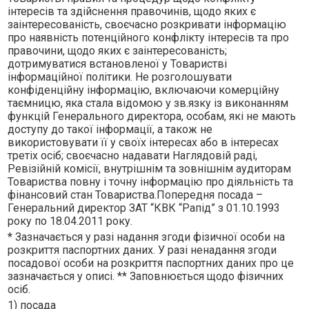
iнтересiв та здiйснення правочинiв, щодо яких є
заiнтересованiсть, своєчасно розкривати iнформацiю
про наявнiсть потенцiйного конфлiкту iнтересiв та про
правочини, щодо яких є заiнтересованiсть;
дотримуватися встановленої у Товариствi
iнформацiйної полiтики. Не розголошувати
конфiденцiйну iнформацiю, включаючи комерцiйну
таємницю, яка стала вiдомою у зв.язку iз виконанням
функцiй Генерального директора, особам, якi не мають
доступу до такої iнформацiї, а також не
використовувати її у своїх iнтересах або в iнтересах
третiх осiб; своєчасно надавати Наглядовiй радi,
Ревiзiйнiй комiсiї, внутрiшнiм та зовнiшнiм аудиторам
Товариства повну i точну iнформацiю про дiяльнiсть та
фiнансовий стан Товариства.Попередня посада –
Генеральний директор ЗАТ “КВК “Рапiд” з 01.10.1993
року по 18.04.2011 року.
* Зазначається у разі надання згоди фізичної особи на
розкриття паспортних даних. У разі ненадання згоди
посадової особи на розкриття паспортних даних про це
зазначається у описі. ** Заповнюється щодо фізичних
осіб.
1) посада