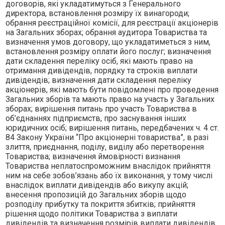
договорiв, якi укладатимуться з Генерального
директора, встановлення розмiру їх винагороди;
обрання реєстрацiйної комiсiї, для реєстрацiї акцiонерiв
на Загальних зборах; обрання аудитора Товариства та
визначення умов договору, що укладатиметься з ним,
встановлення розмiру оплати його послуг; визначення
дати складення перелiку осiб, якi мають право на
отримання дивiдендiв, порядку та строкiв виплати
дивiдендiв; визначення дати складення перелiку
акцiонерiв, якi мають бути повiдомленi про проведення
Загальних зборiв та мають право на участь у Загальних
зборах; вирiшення питань про участь Товариства в
об’єднаннях пiдприємств, про заснування iнших
юридичних осiб; вирiшення питань, передбачених ч. 4 ст.
84 Закону України “Про акцiонернi товариства”, в разi
злиття, приєднання, подiлу, видiлу або перетворення
Товариства; визначення ймовiрностi визнання
Товариства неплатоспроможним внаслiдок прийняття
ним на себе зобов’язань або їх виконання, у тому числi
внаслiдок виплати дивiдендiв або викупу акцiй;
внесення пропозицiй до Загальних зборiв щодо
розподiлу прибутку та покриття збиткiв; прийняття
рiшення щодо полiтики Товариства з виплати
дивiдендiв та визначення розмiрiв виплати дивiдендiв