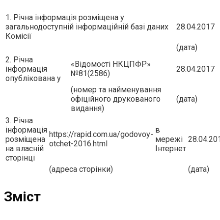
1. Річна інформація розміщена у
загальнодоступній інформаційній базі даних
28.04.2017
Комісії
(дата)
2. Річна
«Вiдомостi НКЦПФР»
інформація
28.04.2017
№81(2586)
опублікована у
(номер та найменування
офіційного друкованого
(дата)
видання)
3. Річна
інформація
в
https://rapid.com.ua/godovoy-
розміщена
мережі
28.04.20
otchet-2016.html
на власній
Інтернет
сторінці
(адреса сторінки)
(дата)
Зміст