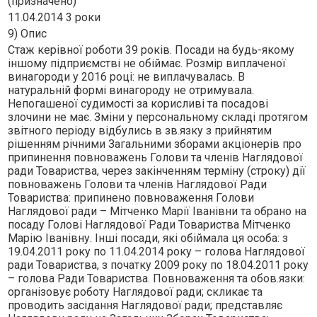
(призначено)
11.04.2014 3 роки
9) Опис
Стаж керiвної роботи 39 рокiв. Посади на будь-якому
iншому пiдприємствi не обiймає. Розмiр виплаченої
винагороди у 2016 роцi: не виплачувалась. В
натуральнiй формi винагороду не отримувала.
Непогашеної судимостi за корисливi та посадовi
злочини не має. Змiни у персональному складi протягом
звiтного перiоду вiдбулись в зв.язку з прийнятим
рiшенням рiчними Загальними зборами акцiонерiв про
припинення повноважень Голови та членiв Наглядової
ради Товариства, через закiнченням термiну (строку) дiї
повноважень Голови та членiв Наглядової Ради
Товариства: припинено повноваження Голови
Наглядової ради – Мiтченко Марiї Iванiвни та обрано на
посаду Головi Наглядової Ради Товариства Мiтченко
Марiю Iванiвну. Iншi посади, якi обiймала ця особа: з
19.04.2011 року по 11.04.2014 року – голова Наглядової
ради Товариства, з початку 2009 року по 18.04.2011 року
– голова Ради Товариства. Повноваження та обов.язки:
органiзовує роботу Наглядової ради; скликає та
проводить засiдання Наглядової ради; представляє