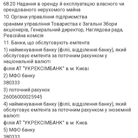
68.20 Надання в оренду й експлуатацiю власного чи
орендованого нерухомого майна
10. Органи управління підприємства
оранами управлiння Товариства є Загальнi Збори
акцiонерiв, Генеральний директор, Наглядова рада,
Ревiзiйна комiсiя
11. Банки, що обслуговують емітента:
1) найменування банку (філії, відділення банку), який
обслуговує емітента за поточним рахунком у
національній валюті
фiлiя АТ “УКРЕКСIМБАНК” в м. Києвi
2) МФО банку
380333
3) поточний рахунок
26006000025945
4) найменування банку (філії, відділення банку), який
обслуговує емітента за поточним рахунком у іноземній
валюті
фiлiя АТ “УКРЕКСIМБАНК” в м. Києв
5) МФО банку
380333