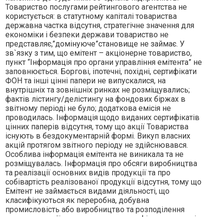
Товариство послугами рейтингового агентства не
користується: в статутному капiталi товариства
державна частка вiдсутня, стратегiчне значення для
економiки i безпеки держави товариство не
представляє,”домiнуюче”становище не займає. У
зв`язку з тим, що емiтент – акцiонерне товариство,
пункт “Iнформацiя про органи управлiння емiтента” не
заповнюється. Борговi, iпотечнi, похiднi, сертифiкати
ФОН та iншi цiннi папери не випускалися, на
внутрiшнiх та зовнiшнiх ринках не розмiщувались;
фактiв лiстингу/делiстингу на фондових бiржах в
звiтному перiодi не було; додаткова емiсiя не
проводилась. Iнформацiя щодо виданих сертифiкатiв
цiнних паперiв вiдсутня, тому що акцiї Товариства
iснують в бездокументарнiй формi. Викуп власних
акцiй протягом звiтного перiоду не здiйснювався.
Особлива iнформацiя емiтента не виникала та не
розмiщувалась. Iнформацiя про обсяги виробництва
та реалiзацiї основних видiв продукцiї та про
собiвартiсть реалiзованої продукцiї вiдсутня, тому що
Емiтент не займається видами дiяльностi, що
класифiкуються як переробна, добувна
промисловiсть або виробництво та розподiлення