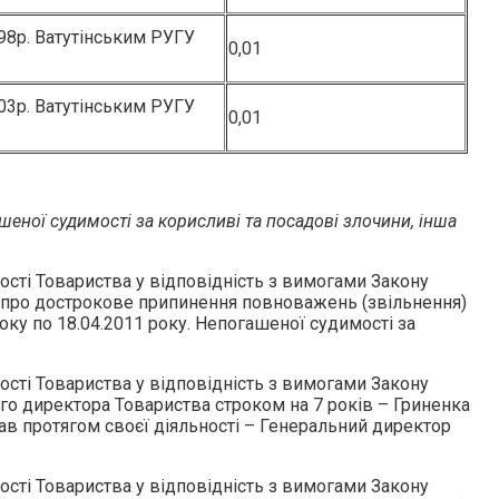
98р. Ватутінським РУГУ
0,01
03р. Ватутінським РУГУ
0,01
шеної судимості за корисливі та посадові злочини, інша
сті Товариства у відповідність з вимогами Закону
ня про дострокове припинення повноважень (звільнення)
оку по 18.04.2011 року. Непогашеної судимості за
сті Товариства у відповідність з вимогами Закону
ого директора Товариства строком на 7 років – Гриненка
мав протягом своєї діяльності – Генеральний директор
сті Товариства у відповідність з вимогами Закону