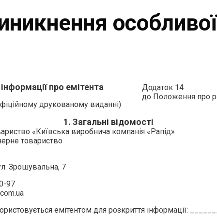
иникнення особливої
інформації про емітента
Додаток 14
до Положення про ро
 офіційному друкованому виданні)
1. Загальні відомості
овариство «Київська виробнича компанія «Рапід»
онерне товариство
ул. Зрошувальна, 7
20-97
.com.ua
використовується емітентом для розкриття інформації: ___