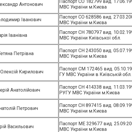
Паспорт СО 182799 вид. 17.06.1
ександр Антонович
МВС України м.Києва
Паспорт СО 628586 вид. 27.03.2
олодимир Іванович
МВС України м.Києва
Паспорт СН 780797 вид. 10.02.1
рія Іванівна
МВС України Київської обл.
Паспорт СН 243050 вид. 05.07.1
етяна Петрівна
МВС України м.Києва
Паспорт СМ 172465 вид. 05.10.1
Олексій Кирилович
ГУ МВС України в Київській обл.
Паспорт СН 414338 вид. 11.03.1
ерій Анатолійович
РУГУ МВС України м.Києва
Паспорт СН 897415 вид. 08.09.1
натолій Петрович
МВС України м.Києва
Паспорт МЕ 329677 вид. 25.09.2
рій Васильович
МВС України м.Києва