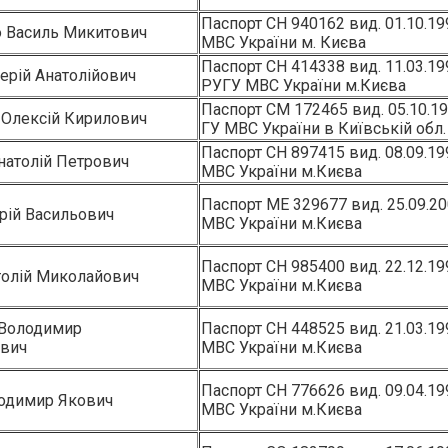
Паспорт СН 940162 вид. 01.10.1
 Василь Микитович
МВС України м. Києва
Паспорт СН 414338 вид. 11.03.1
ерій Анатолійович
РУГУ МВС України м.Києва
Паспорт СМ 172465 вид. 05.10.1
Олексій Кирилович
ГУ МВС України в Київській обл.
Паспорт СН 897415 вид. 08.09.1
натолій Петрович
МВС України м.Києва
Паспорт МЕ 329677 вид. 25.09.2
рій Васильович
МВС України м.Києва
Паспорт СН 985400 вид. 22.12.1
толій Миколайович
МВС України м.Києва
 Володимир
Паспорт СН 448525 вид. 21.03.1
вич
МВС України м.Києва
Паспорт СН 776626 вид. 09.04.19
одимир Якович
МВС України м.Києва