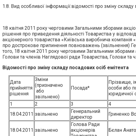
1.8. Вид особливої інформації:відомості про зміну складу 
18 квітня 2011 року черговими Загальними зборами акціо
рішення про приведення діяльності Товариства у відповід
акціонерного товариства «Київська виробнича компанія «Р
про дострокове припинення повноважень (звільнення) Гене
того, 18 квітня 2011 року черговими Загальними зборами
Голови та членів Наглядової ради Товариства, Голови та чл
Відомості про зміну складу посадових осіб емітента
Зміни
Дата
Прізвище, ім
(призначено
прийняття
Посада*
особи або 
або
рішення
юридичної 
звільнено)
1
2
3
4
Генеральний
18.04.2011
звільнено
Гриненко В
директор
Голова Ради
18.04.2011
звільнено
акціонерів
Бєлан Анато
Товариства