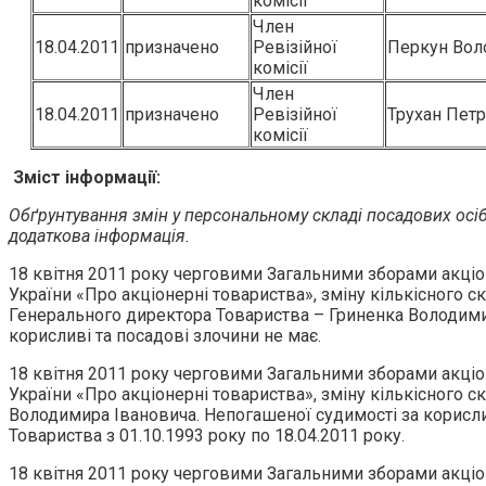
комісії
Член
18.04.2011
призначено
Ревізійної
Перкун Вол
комісії
Член
18.04.2011
призначено
Ревізійної
Трухан Петр
комісії
Зміст інформації:
Обґрунтування змін у персональному складі посадових осіб,
додаткова інформація.
18 квітня 2011 року черговими Загальними зборами акціо
України «Про акціонерні товариства», зміну кількісного 
Генерального директора Товариства – Гриненка Володимира
корисливі та посадові злочини не має.
18 квітня 2011 року черговими Загальними зборами акціо
України «Про акціонерні товариства», зміну кількісного 
Володимира Івановича. Непогашеної судимості за корислив
Товариства з 01.10.1993 року по 18.04.2011 року.
18 квітня 2011 року черговими Загальними зборами акціо