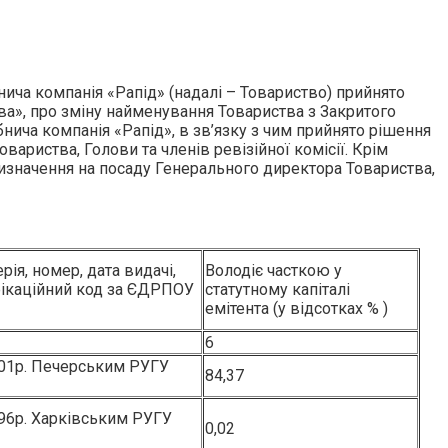
ича компанія «Рапід» (надалі – Товариство) прийнято
ва», про зміну найменування Товариства з Закритого
ича компанія «Рапід», в зв’язку з чим прийнято рішення
риства, Голови та членів ревізійної комісії. Крім
ризначення на посаду Генерального директора Товариства,
рія, номер, дата видачі,
Володіє часткою у
ифікаційний код за ЄДРПОУ
статутному капіталі
емітента (у відсотках % )
6
001р. Печерським РУГУ
84,37
996р. Харківським РУГУ
0,02