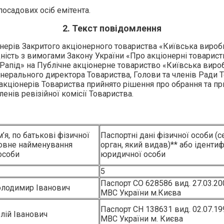
посадових осіб емітента.
2. Текст повідомлення
нерів Закритого акціонерного товариства «Київська виробн
ність з вимогами Закону України «Про акціонерні товарист
апід» на Публічне акціонерне товариство «Київська виробн
рального директора Товариства, Голови та членів Ради Това
 акціонерів Товариства прийнято рішення про обрання та п
енів ревізійної комісії Товариства.
’я, по батькові фізичної
Паспортні дані фізичної особи (се
повне найменування
орган, який видав)** або ідент
особи
юридичної особи
5
Паспорт СО 628586 вид. 27.03.2
олодимир Іванович
МВС України м.Києва
Паспорт СН 138631 вид. 02.07.1
лій Іванович
МВС України м. Києва