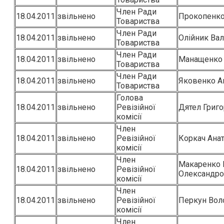
Член Ради
18.04.2011
звільнено
Прокопенко
Товариства
Член Ради
18.04.2011
звільнено
Олійник Вал
Товариства
Член Ради
18.04.2011
звільнено
Манащенко 
Товариства
Член Ради
18.04.2011
звільнено
Яковенко А
Товариства
Голова
18.04.2011
звільнено
Ревізійної
Дятел Григо
комісії
Член
18.04.2011
звільнено
Ревізійної
Коркач Ана
комісії
Член
Макаренко
18.04.2011
звільнено
Ревізійної
Олександро
комісії
Член
18.04.2011
звільнено
Ревізійної
Перкун Вол
комісії
Член