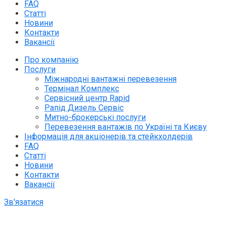
FAQ
Статті
Новини
Контакти
Вакансії
Про компанію
Послуги
Міжнародні вантажні перевезення
Термінал Комплекс
Сервісний центр Rapid
Рапід Дизель Сервіс
Митно-брокерські послуги
Перевезення вантажів по Україні та Києву
Інформація для акціонерів та стейкхолдерів
FAQ
Статті
Новини
Контакти
Вакансії
Зв'язатися