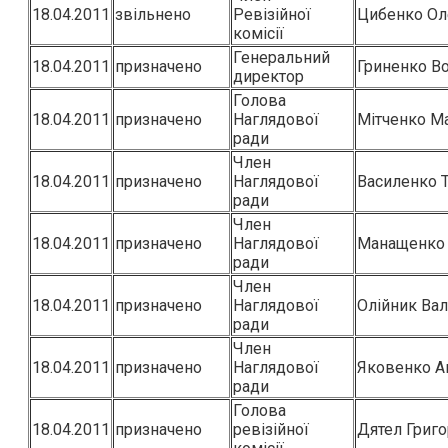
18.04.2011
звільнено
Ревізійної
Цибенко Ол
комісії
Генеральний
18.04.2011
призначено
Гриненко В
директор
Голова
18.04.2011
призначено
Наглядової
Мітченко Ма
ради
Член
18.04.2011
призначено
Наглядової
Василенко Т
ради
Член
18.04.2011
призначено
Наглядової
Манащенко 
ради
Член
18.04.2011
призначено
Наглядової
Олійник Вал
ради
Член
18.04.2011
призначено
Наглядової
Яковенко А
ради
Голова
18.04.2011
призначено
ревізійної
Дятел Григо