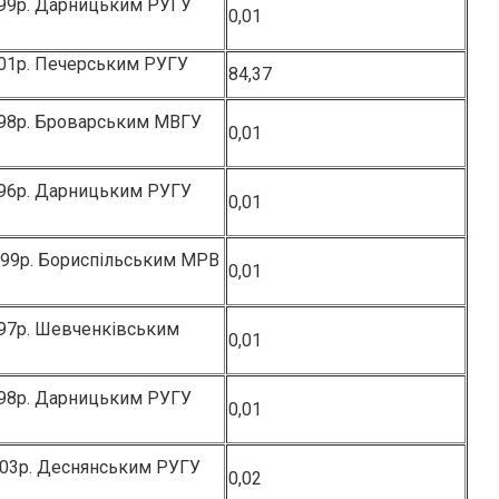
999р. Дарницьким РУГУ
0,01
001р. Печерським РУГУ
84,37
998р. Броварським МВГУ
0,01
996р. Дарницьким РУГУ
0,01
999р. Бориспільським МРВ
0,01
997р. Шевченківським
0,01
998р. Дарницьким РУГУ
0,01
003р. Деснянським РУГУ
0,02