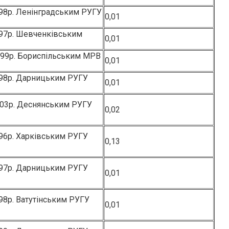
998р. Ленінградським РУГУ
0,01
997р. Шевченківським
0,01
999р. Бориспільським МРВ
0,01
998р. Дарницьким РУГУ
0,01
003р. Деснянським РУГУ
0,02
996р. Харківським РУГУ
0,13
997р. Дарницьким РУГУ
0,01
98р. Ватутінським РУГУ
0,01