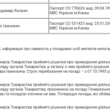
Паспорт СН 776626 вид. 09.04.19
одимир Якович
МВС України м.Києва
Паспорт СО 531425 вид. 23.01.20
о Іванович
МВС України м.Києва
 інформація про наявність у посадових осіб емітента непога
нерів Товариства прийнято рішення про приведення діяльно
складу органів Товариства, в зв’язку з чим прийнято рішен
 Івановича. Строк перебування на посаді – з 01.10.1993 р
нерів Товариства прийнято рішення про приведення діяльно
складу органів Товариства, призначено на посаду Генеральн
і та посадові злочини не має. Попередні посади, які обій
нерів Товариства прийнято рішення про приведення діяльно