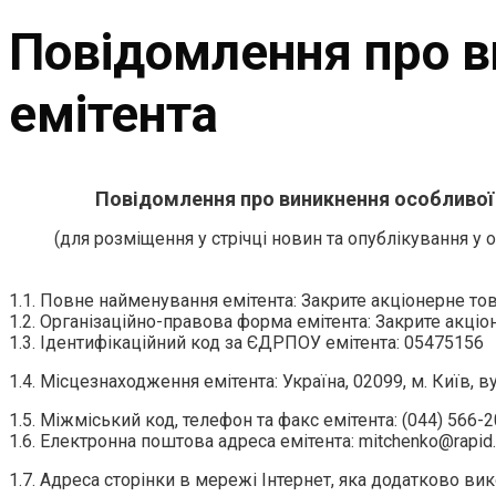
Повідомлення про в
емітента
Повідомлення про виникнення особливої 
(для розміщення у стрічці новин та опублікування у
1.1. Повне найменування емітента: Закрите акціонерне т
1.2. Організаційно-правова форма емітента: Закрите акці
1.3. Ідентифікаційний код за ЄДРПОУ емітента: 05475156
1.4. Місцезнаходження емітента: Україна, 02099, м. Київ, в
1.5. Міжміський код, телефон та факс емітента: (044) 566-
1.6. Електронна поштова адреса емітента: mitchenko@rapid
1.7. Адреса сторінки в мережі Інтернет, яка додатково 