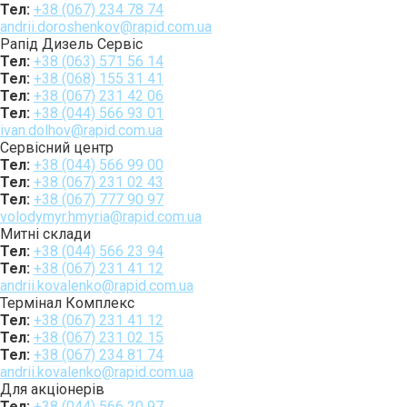
Тел:
+38 (067) 234 78 74
andrii.doroshenkov@rapid.com.ua
Рапід Дизель Сервіс
Тел:
+38 (063) 571 56 14
Тел:
+38 (068) 155 31 41
Тел:
+38 (067) 231 42 06
Тел:
+38 (044) 566 93 01
ivan.dolhov@rapid.com.ua
Сервісний центр
Тел:
+38 (044) 566 99 00
Тел:
+38 (067) 231 02 43
Тел:
+38 (067) 777 90 97
volodymyr.hmyria@rapid.com.ua
Митні склади
Тел:
+38 (044) 566 23 94
Тел:
+38 (067) 231 41 12
andrii.kovalenko@rapid.com.ua
Термінал Комплекс
Тел:
+38 (067) 231 41 12
Тел:
+38 (067) 231 02 15
Тел:
+38 (067) 234 81 74
andrii.kovalenko@rapid.com.ua
Для акціонерів
Тел:
+38 (044) 566 20 97