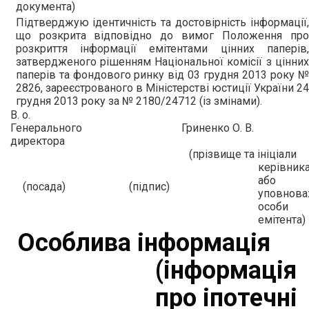
документа)
Підтверджую ідентичність та достовірність інформації,
що розкрита відповідно до вимог Положення про
розкриття інформації емітентами цінних паперів,
затвердженого рішенням Національної комісії з цінних
паперів та фондового ринку від 03 грудня 2013 року №
2826, зареєстрованого в Міністерстві юстиції України 24
грудня 2013 року за № 2180/24712 (із змінами).
В. о.
Генерального
Гриненко О. В.
директора
(прізвище та ініціали
керівник
або
(посада)
(підпис)
уповнова
особи
емітента)
Особлива інформація
(інформація
про іпотечні