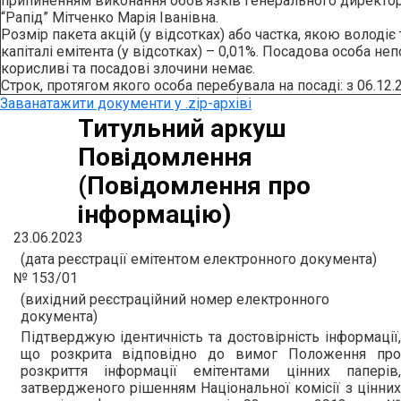
припиненням виконання обов’язків генерального директор
“Рапід” Мітченко Марія Іванівна.
Розмiр пакета акцiй (у вiдсотках) або частка, якою володiє
капiталi емiтента (у вiдсотках) – 0,01%. Посадова особа не
корисливi та посадовi злочини немає.
Строк, протягом якого особа перебувала на посадi: з 06.12.
Заванатажити документи у .zip-архіві
Титульний аркуш
Повідомлення
(Повідомлення про
інформацію)
23.06.2023
(дата реєстрації емітентом електронного документа)
№ 153/01
(вихідний реєстраційний номер електронного
документа)
Підтверджую ідентичність та достовірність інформації,
що розкрита відповідно до вимог Положення про
розкриття інформації емітентами цінних паперів,
затвердженого рішенням Національної комісії з цінних