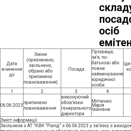
склад
посад
осіб
еміте
Прізвище,
Зміни
ім’я, по-
(призначено,
батькові або
Дата
Іде
звільнено,
повне
вчинення
Посада
к
обрано або
найменування
дії
припинено
юридичної
повноваження)
особи
1
2
3
4
виконуючий
Мітченко
припинено
обов’язки
06.06.2023
Марія
повноваження
генерального
Іванівна
директора
Зміст інформації:
Звільнена з АТ “КВК “Рапід” з 06.06.2023 у зв’язку з виход