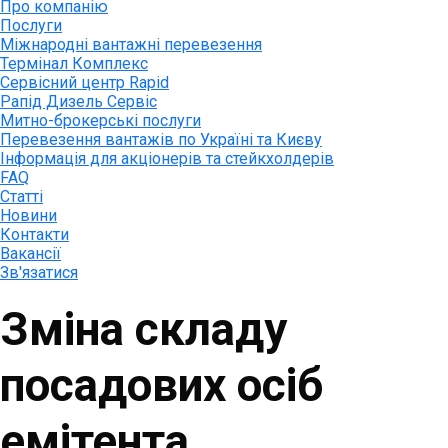
Про компанію
Послуги
Міжнародні вантажні перевезення
Термінал Комплекс
Сервісний центр Rapid
Рапід Дизель Сервіс
Митно-брокерські послуги
Перевезення вантажів по Україні та Києву
Інформація для акціонерів та стейкхолдерів
FAQ
Статті
Новини
Контакти
Вакансії
Зв'язатися
Зміна складу
посадових осіб
емітента