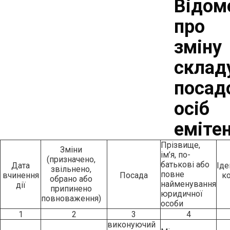
Відом
про
зміну
склад
посад
осіб
еміте
Прізвище,
Зміни
ім’я, по-
(призначено,
батькові або
Дата
Іде
звільнено,
повне
вчинення
Посада
к
обрано або
найменування
дії
припинено
юридичної
повноваження)
особи
1
2
3
4
виконуючий