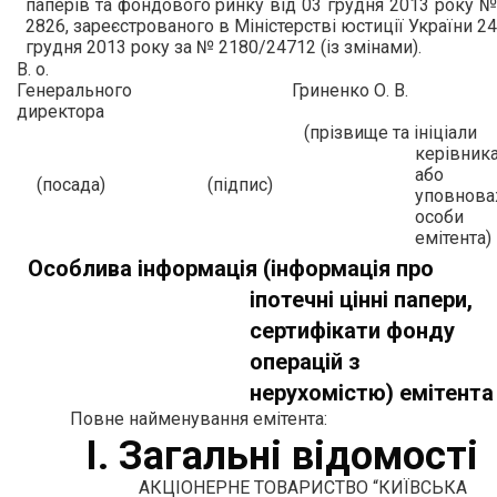
паперів та фондового ринку від 03 грудня 2013 року №
2826, зареєстрованого в Міністерстві юстиції України 24
грудня 2013 року за № 2180/24712 (із змінами).
В. о.
Генерального
Гриненко О. В.
директора
(прізвище та ініціали
керівник
або
(посада)
(підпис)
уповнова
особи
емітента)
Особлива інформація (інформація про
іпотечні цінні папери,
сертифікати фонду
операцій з
нерухомістю) емітента
Повне найменування емітента:
І. Загальні відомості
АКЦІОНЕРНЕ ТОВАРИСТВО “КИЇВСЬКА