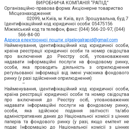
ВИРОБНИЧА КОМПАНІЯ “РАПІД”
Організаційно-правова форма: Акціонерне товариство
Місцезнаходження:
02099, м.Київ, м. Київ, вул. Зрошувальна, буд.7
Ідентифікаційний код юридичної особи: 05475156
Міжміський код та телефон, факс: (044) 566-20-97, (044)
566-84-00
Адреса електронної пошти: olgalegalrapid@gmail.com
Найменування, ідентифікаційний код юридичної особи,
країна реєстрації юридичної особи та номер свідоцтва
про включення до Реєстру осіб, уповноважених
надавати інформаційні послуги на фондовому ринку,
особи, яка проводить діяльність з оприлюднення
регульованої інформації від імені учасника фондового
ринку (у разі здійснення оприлюднення):
–
Найменування, ідентифікаційний код юридичної особи,
країна реєстрації юридичної особи та номер свідоцтва
про включення до Реєстру осіб, уповноважених
надавати інформаційні послуги на фондовому ринку,
особи, яка здійснює подання звітності та/або
адміністративних даних до Національної комісії з цінних
паперів та фондового ринку (у разі, якщо емітент не
подає Інформацію до Національної комісії з цінних