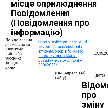
місце оприлюднення
Повідомлення
(Повідомлення про
інформацію)
Повідомлення
https://rapid.com.ua/opryliud-
розміщено на
infy-emitentom/osob-infa-
власному
emitenta/osob-info-posad-
23.06.2
веб-сайті
osob/ukzmina-skladu-
учасника
posadovih-osib-emitenta-
фондового
23062023/
ринку
(URL-адреса веб-
(дата)
сайту)
Відом
про
зміну