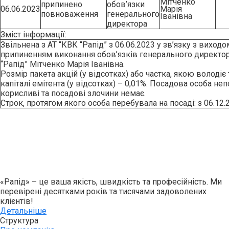
Мітченко
припинено
обов’язки
06.06.2023
Марія
повноваження
генерального
Іванівна
директора
Зміст інформації:
Звільнена з АТ “КВК “Рапід” з 06.06.2023 у зв’язку з виход
припиненням виконання обов’язків генерального директор
“Рапід” Мітченко Марія Іванівна.
Розмiр пакета акцiй (у вiдсотках) або частка, якою володiє
капiталi емiтента (у вiдсотках) – 0,01%. Посадова особа не
корисливi та посадовi злочини немає.
Строк, протягом якого особа перебувала на посадi: з 06.12.
«Рапід» – це ваша якість, швидкість та професійність. Ми
перевірені десятками років та тисячами задоволених
клієнтів!
Детальніше
Структура