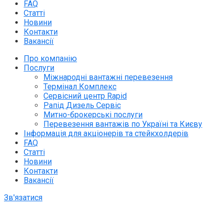
FAQ
Статті
Новини
Контакти
Вакансії
Про компанію
Послуги
Міжнародні вантажні перевезення
Термінал Комплекс
Сервісний центр Rapid
Рапід Дизель Сервіс
Митно-брокерські послуги
Перевезення вантажів по Україні та Києву
Інформація для акціонерів та стейкхолдерів
FAQ
Статті
Новини
Контакти
Вакансії
Зв'язатися