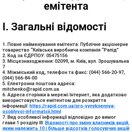
емітента
І. Загальні відомості
1. Повне найменування емітента: Публiчне акцiонерне
товариство “Київська виробнича компанiя “Рапід”
2. Код за ЄДРПОУ: 05475156
3. Місцезнаходження: 02099, м. Київ, вул. Зрошувальна
7
4. Міжміський код, телефон та факс: (044) 566-20-97,
(044) 566-84-00
5. Електронна поштова адреса:
mitchenko@rapid.com.ua
6. Адреса сторінки в мережі Інтернет, яка додатково
використовується емітентом для розкриття
інформації:
https://rapid.com.ua/pro-vynyknennya-
osoblyvoi-informatsii.html
7. Вид особливої інформації відповідно до вимог
глави 1 розділу ІІІ:
Відомості про зміну власників акцій,
яким належить 10 і більше відсотків голосуючих акцій