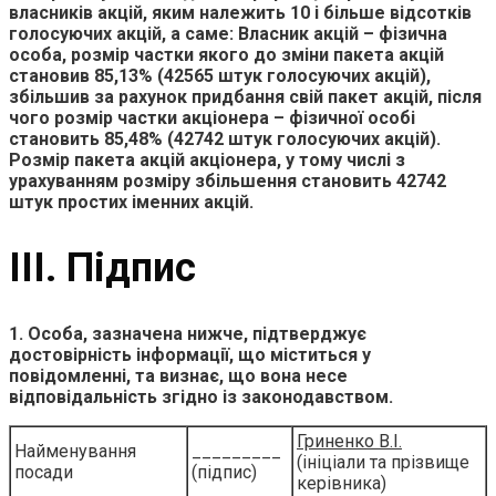
власникiв акцiй, яким належить 10 i бiльше вiдсоткiв
голосуючих акцiй, а саме: Власник акцій – фізична
особа, розмiр частки якого до змiни пакета акцiй
становив 85,13% (42565 штук голосуючих акцій),
збільшив за рахунок придбання свій пакет акцій, після
чого розмiр частки акцiонера – фiзичної особi
становить 85,48% (42742 штук голосуючих акцій).
Розмiр пакета акцiй акцiонера, у тому числi з
урахуванням розмiру збiльшення становить 42742
штук простих iменних акцiй.
ІІІ. Підпис
1. Особа, зазначена нижче, підтверджує
достовірність інформації, що міститься у
повідомленні, та визнає, що вона несе
відповідальність згідно із законодавством.
Гриненко В.І.
Найменування
_________
(ініціали та прізвище
посади
(підпис)
керівника)