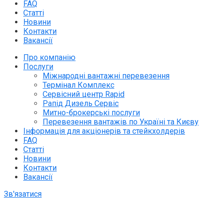
FAQ
Статті
Новини
Контакти
Вакансії
Про компанію
Послуги
Міжнародні вантажні перевезення
Термінал Комплекс
Сервісний центр Rapid
Рапід Дизель Сервіс
Митно-брокерські послуги
Перевезення вантажів по Україні та Києву
Інформація для акціонерів та стейкхолдерів
FAQ
Статті
Новини
Контакти
Вакансії
Зв'язатися