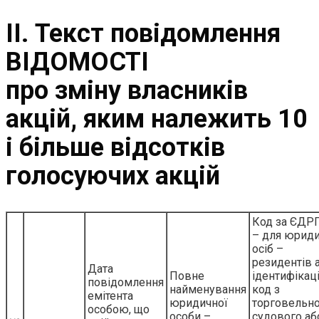
ІІ. Текст повідомлення
ВІДОМОСТІ
про зміну власників
акцій, яким належить 10
і більше відсотків
голосуючих акцій
Код за ЄДР
– для юрид
осіб –
резидентів 
Дата
Повне
ідентифікац
повідомлення
найменування
код з
емітента
юридичної
торговельно
особою, що
особи –
судового аб