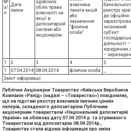
№
здійснює
Дата
власника
банківськог
з/
облік права
зміни
пакета акцій
реєстру краї
п
власності на
або
де офіційно
акції в
зазначення
зареєстров
депозитарній
“фізична
іноземний
системі або
особа”
суб’єкт
акціонером
господарськ
діяльності –
юридичних о
– нерезиден
1
2
3
4
5
1
07.04.2014
08.04.2014
фізична особа
_
Зміст інформації:
Публiчне Акцiонерне Товариство «Київська Виробнича
Компанiя «Рапiд» (надалi – «Товариство») повiдомляє,
що на пiдставi реєстру власникiв iменних цiнних
паперiв, складеного депозитарiєм Публiчним
акцiонерним товариством «Нацiональний депозитарiй
України» на облiкову дату 07.04.2014 р. та отриманого
Товариством вiд депозитарiю 08.04.2014р.,
Товариству стала вiдома iнформацiя про змiну