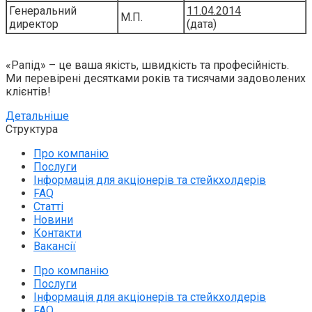
Генеральний
11.04.2014
М.П.
директор
(дата)
«Рапід» – це ваша якість, швидкість та професійність.
Ми перевірені десятками років та тисячами задоволених
клієнтів!
Детальніше
Структура
Про компанію
Послуги
Інформація для акціонерів та стейкхолдерів
FAQ
Статті
Новини
Контакти
Вакансії
Про компанію
Послуги
Інформація для акціонерів та стейкхолдерів
FAQ