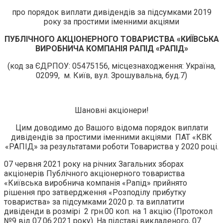
про порядок виплати дивідендів за підсумками 2019
року за простими іменними акціями
ПУБЛІЧНОГО АКЦІОНЕРНОГО ТОВАРИСТВА
«КИЇВСЬКА
ВИРОБНИЧА КОМПАНІЯ РАПІД «РАПІД»
(код за ЄДРПОУ: 05475156, місцезнаходження: Україна,
02099, м. Київ, вул. Зрошувальна, буд.7)
Шановні акціонери!
Цим доводимо до Вашого відома порядок виплати
дивідендів за простими іменними акціями ПАТ «КВК
«РАПІД» за результатами роботи Товариства у 2020 році.
07 червня 2021 року на річних Загальних зборах
акціонерів Публічного акціонерного товариства
«Київська виробнича компанія «Рапід» прийнято
рішення про затвердження «Розподілу прибутку
товариства» за підсумками 2020 р. та виплатити
дивіденди в розмірі 2 грн.00 коп. на 1 акцію (Протокол
№9 вiд 07.06.2021 року). На підставі викладеного, 07