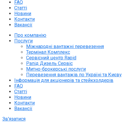
FAQ
Статті
Новини
Контакти
Вакансії
Про компанію
Послуги
Міжнародні вантажні перевезення
Термінал Комплекс
Сервісний центр Rapid
Рапід Дизель Сервіс
Митно-брокерські послуги
Перевезення вантажів по Україні та Києву
Інформація для акціонерів та стейкхолдерів
FAQ
Статті
Новини
Контакти
Вакансії
Зв'язатися