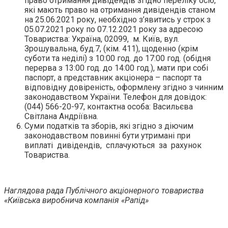
право отримання дивідендів згідно переліку осіб,
які мають право на отримання дивідендів станом
на 25.06.2021 року, необхідно з’явитись у строк з
05.07.2021 року по 07.12.2021 року за адресою
Товариства: Україна, 02099, м. Київ, вул.
Зрошувальна, буд.7, (кім. 411), щоденно (крім
суботи та неділі) з 10:00 год. до 17:00 год. (обідня
перерва з 13:00 год. до 14:00 год.), мати при собі
паспорт, а представник акціонера – паспорт та
відповідну довіреність, оформлену згідно з чинним
законодавством України. Телефон для довідок:
(044) 566-20-97, контактна особа: Васильєва
Світлана Андріївна.
Суми податків та зборів, які згідно з діючим
законодавством повинні бути утримані при
виплаті дивідендів, сплачуються за рахунок
Товариства.
Наглядова рада
Публічного акціонерного товариства
«Київська виробнича компанія «Рапід»